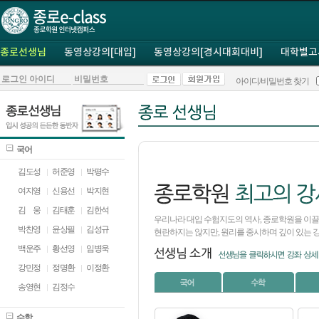
종로선생님
동영상강의[대입]
동영상강의[경시대회대비]
대학별고
아이디/비밀번호 찾기
국어
김도성
허준영
박평수
여지영
신용선
박지현
김
ㅁ
웅
김태훈
김한석
우리나라 대입 수험지도의 역사, 종로학원을 이끌어 
박찬영
윤상필
김성규
현란하지는 않지만, 원리를 중시하며 깊이 있는 
백운주
황선영
임병욱
강민정
정명환
이정환
송영현
김정수
수학