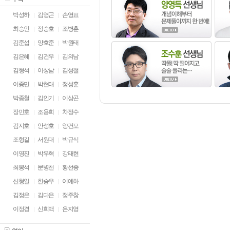
박성하
김영곤
손영표
최승인
정승호
조병훈
김준섭
양호준
박원태
김은혜
김건우
김의남
김형석
이상남
김성철
이종민
박현태
정성훈
박종철
김인기
이상곤
장민호
조용희
차정수
김지호
안성호
양건모
조형길
서원대
박규식
이영진
박우혁
강태현
최봉석
문병천
황선종
신형일
한승우
이예하
김정은
김다은
정주창
이정경
신희백
은지영