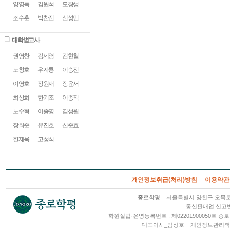
양영득
김원석
모창성
조수훈
박찬진
신성민
대학별고사
권영찬
김세영
김현철
노창호
우자룡
이승진
이영호
장원재
장윤서
최상희
한기조
이종직
노수혁
이종명
김성원
장희준
유진호
신준효
한제욱
고성식
개인정보취급(처리)방침
이용약관
종로학평
서울특별시 양천구 오목로 2
통신판매업 신고번호
학원설립·운영등록번호 : 제02201900050호
대표이사_임성호
개인정보관리책