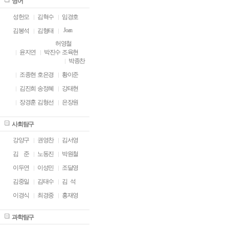
영어
성헌모
김혁수
임경호
Joan
김봉석
김형태
허영철
윤지연
박진수
조육현
박종찬
조종현
호은경
황이준
김진희
송정혜
강태현
장경훈
김형선
은장원
사회탐구
강양구
권영찬
김서영
김
ㅁ
준
노동진
박원철
이두연
이성민
조달영
김중일
김태수
김 석
이경식
최경중
홍재영
과학탐구