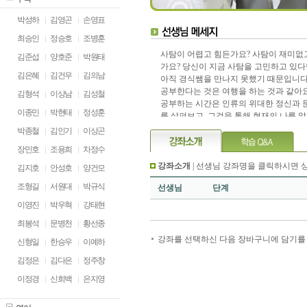
박성하
김영곤
손영표
최승인
정승호
조병훈
사탐이 어렵고 힘든가요? 사탐이 재미없
김준섭
양호준
박원태
가요? 당신이 지금 사탐을 고민하고 있
김은혜
김건우
김의남
아직 경식쌤을 만나지 못했기 때문입니다
공부한다는 것은 여행을 하는 것과 같아요
김형석
이상남
김성철
공부하는 시간은 인류의 위대한 정신과 
이종민
박현태
정성훈
를 살펴보고, 그것을 통해 현재의 나를 
의 미래를 바라보는 아주 멋지고 의미있
박종철
김인기
이상곤
니다! 경식쌤을 만나세요! 사탐 공부가 
장민호
조용희
차정수
질거에요! 그럼 우리 함께 사회탐구 영역
여행을 한 번 시작해 볼까요!
강좌소개
| 선생님 강좌명을 클릭하시면 
김지호
안성호
양건모
조형길
서원대
박규식
선생님
단계
이영진
박우혁
강태현
최봉석
문병천
황선종
강좌를 선택하신 다음 장바구니에 담기를 
신형일
한승우
이예하
김정은
김다은
정주창
이정경
신희백
은지영