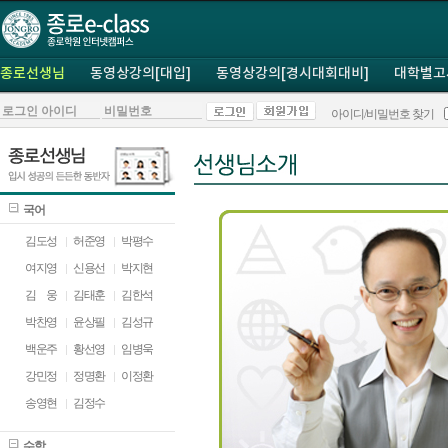
종로선생님
동영상강의[대입]
동영상강의[경시대회대비]
대학별고
아이디/비밀번호 찾기
국어
김도성
허준영
박평수
여지영
신용선
박지현
김
ㅁ
웅
김태훈
김한석
박찬영
윤상필
김성규
백운주
황선영
임병욱
강민정
정명환
이정환
송영현
김정수
수학