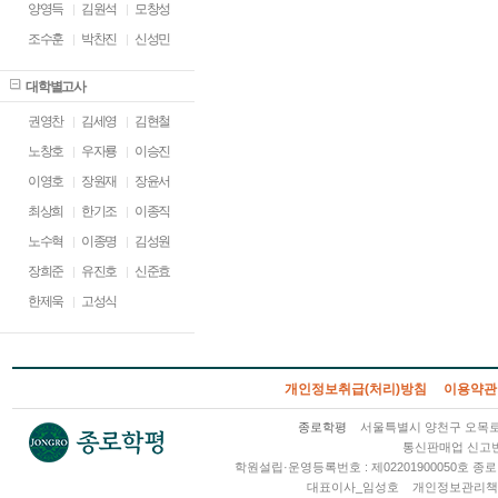
양영득
김원석
모창성
조수훈
박찬진
신성민
대학별고사
권영찬
김세영
김현철
노창호
우자룡
이승진
이영호
장원재
장윤서
최상희
한기조
이종직
노수혁
이종명
김성원
장희준
유진호
신준효
한제욱
고성식
개인정보취급(처리)방침
이용약관
종로학평
서울특별시 양천구 오목로 2
통신판매업 신고번호
학원설립·운영등록번호 : 제02201900050호
대표이사_임성호
개인정보관리책