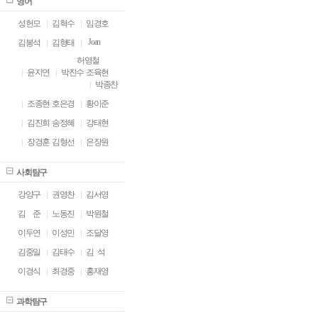
영어
성헌모
김혁수
임경호
Joan
김봉석
김형태
허영철
윤지연
박진수
조육현
박종찬
조종현
호은경
황이준
김진희
송정혜
강태현
장경훈
김형선
은장원
사회탐구
강양구
권영찬
김서영
김
ㅁ
준
노동진
박원철
이두연
이성민
조달영
김중일
김태수
김 석
이경식
최경중
홍재영
과학탐구