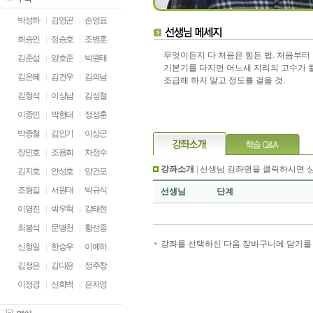
박성하
김영곤
손영표
최승인
정승호
조병훈
무엇이든지 다 처음은 힘든 법. 처음부터
김준섭
양호준
박원태
기본기를 다지면 어느새 지리의 고수가 될
김은혜
김건우
김의남
조급해 하지 말고 정도를 걸을 것.
김형석
이상남
김성철
이종민
박현태
정성훈
박종철
김인기
이상곤
장민호
조용희
차정수
강좌소개
| 선생님 강좌명을 클릭하시면 
김지호
안성호
양건모
조형길
서원대
박규식
선생님
단계
이영진
박우혁
강태현
최봉석
문병천
황선종
강좌를 선택하신 다음 장바구니에 담기를 
신형일
한승우
이예하
김정은
김다은
정주창
이정경
신희백
은지영