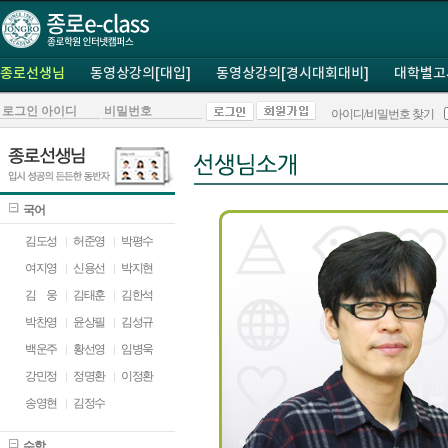
종로선생님
동영상강의[대입]
동영상강의[경시대회대비]
대학별고
아이디/비밀번호 찾기
국어
김도성
허준영
박평수
여지영
신용선
박지현
김
ㅁ
웅
김태훈
김한석
박찬영
윤상필
김성규
백운주
황선영
임병욱
강민정
정명환
이정환
송영현
김정수
수학