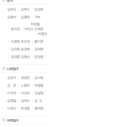
영어
성헌모
김혁수
임경호
Joan
김봉석
김형태
허영철
윤지연
박진수
조육현
박종찬
조종현
호은경
황이준
김진희
송정혜
강태현
장경훈
김형선
은장원
사회탐구
강양구
권영찬
김서영
김
ㅁ
준
노동진
박원철
이두연
이성민
조달영
김중일
김태수
김 석
이경식
최경중
홍재영
과학탐구