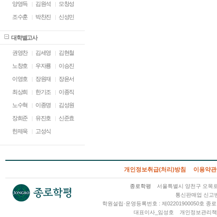
양영득
김원석
모창성
조수훈
박찬진
신성민
대학별고사
권영찬
김세영
김현철
노창호
우자룡
이승진
이영호
장원재
장윤서
최상희
한기조
이종직
노수혁
이종명
김성원
장희준
유진호
신준효
한제욱
고성식
개인정보취급(처리)방침
이용약관
종로학평
서울특별시 양천구 오목로 2
통신판매업 신고번호
학원설립·운영등록번호 : 제02201900050호
대표이사_임성호
개인정보관리책