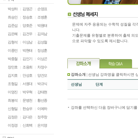
박성하
김영곤
손영표
최승인
정승호
조병훈
문제에 자주 응용되는 수학적 성질을 각
김준섭
양호준
박원태
니다.
김은혜
김건우
김의남
기출문제를 유형별로 분류하여 출제 의
으로 파악할 수 있도록 제시합니다.
김형석
이상남
김성철
이종민
박현태
정성훈
박종철
김인기
이상곤
장민호
조용희
차정수
강좌소개
| 선생님 강좌명을 클릭하시면 
김지호
안성호
양건모
조형길
서원대
박규식
선생님
단계
이영진
박우혁
강태현
최봉석
문병천
황선종
강좌를 선택하신 다음 장바구니에 담기를 
신형일
한승우
이예하
김정은
김다은
정주창
이정경
신희백
은지영