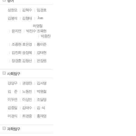
영어
성헌모
김혁수
임경호
Joan
김봉석
김형태
허영철
윤지연
박진수
조육현
박종찬
조종현
호은경
황이준
김진희
송정혜
강태현
장경훈
김형선
은장원
사회탐구
강양구
권영찬
김서영
김
ㅁ
준
노동진
박원철
이두연
이성민
조달영
김중일
김태수
김 석
이경식
최경중
홍재영
과학탐구