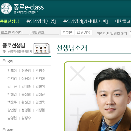
종로선생님
동영상강의[대입]
동영상강의[경시대회대비]
대학별고
아이디/비밀번호 찾기
국어
김도성
허준영
박평수
여지영
신용선
박지현
김
ㅁ
웅
김태훈
김한석
박찬영
윤상필
김성규
백운주
황선영
임병욱
강민정
정명환
이정환
송영현
김정수
수학