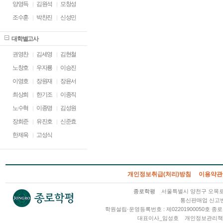
양영득
김원석
모창성
조수훈
박찬진
신성민
대학별고사
권영찬
김세영
김현철
노창호
우자룡
이승진
이영호
장원재
장윤서
최상희
한기조
이종직
노수혁
이종명
김성원
장희준
유진호
신준효
한제욱
고성식
개인정보취급(처리)방침
이용약관
종로학평
서울특별시 양천구 오목로 2
통신판매업 신고번호
학원설립·운영등록번호 : 제02201900050호
대표이사_임성호
개인정보관리책