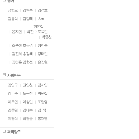
영어
성헌모
김혁수
임경호
Joan
김봉석
김형태
허영철
윤지연
박진수
조육현
박종찬
조종현
호은경
황이준
김진희
송정혜
강태현
장경훈
김형선
은장원
사회탐구
강양구
권영찬
김서영
김
ㅁ
준
노동진
박원철
이두연
이성민
조달영
김중일
김태수
김 석
이경식
최경중
홍재영
과학탐구