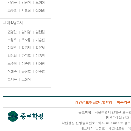
양영득
김원석
모창성
조수훈
박찬진
신성민
대학별고사
권영찬
김세영
김현철
노창호
우자룡
이승진
이영호
장원재
장윤서
최상희
한기조
이종직
노수혁
이종명
김성원
장희준
유진호
신준효
한제욱
고성식
개인정보취급(처리)방침
이용약관
종로학평
서울특별시 양천구 오목로 2
통신판매업 신고번호
학원설립·운영등록번호 : 제02201900050호
대표이사_임성호
개인정보관리책