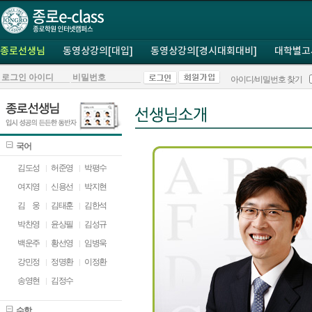
종로선생님
동영상강의[대입]
동영상강의[경시대회대비]
대학별고
아이디/비밀번호 찾기
국어
김도성
허준영
박평수
여지영
신용선
박지현
김
ㅁ
웅
김태훈
김한석
박찬영
윤상필
김성규
백운주
황선영
임병욱
강민정
정명환
이정환
송영현
김정수
수학