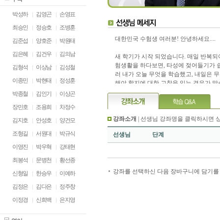
박성하
김영곤
손영표
최승인
정승호
조병훈
대한민국 수험생 여러분! 안녕하세요....
김준섭
양호준
박원태
김은혜
김건우
김의남
새 학기가 시작 되었습니다. 매일 반복되
험생활을 하다보면, 타성에 젖어들기가 쉽죠
김형석
이상남
김성철
러 내가 오늘 무엇을 학습했고, 내일은 
이종민
박현태
정성훈
해야 할지에 대한 고찰을 잊는 경우가 많
는 학습의 효율성이 많이 떨어지는 것이
박종철
김인기
이상곤
그래서 선생님은 강의시간에 여러분이 
장민호
조용희
차정수
배우고 있고, 그 내용이 어떤 문제로 접
가에 초점을 맞춰 강좌를 진행할거에요...
강좌소개
| 선생님 강좌명을 클릭하시면 
김지호
안성호
양건모
분의 실력이 하루하루 차곡차곡 쌓여 갈 
조형길
서원대
박규식
선생님
단계
능시험장을 밝은 미소를 지으며 당당하게
수 있을 것이기 때문이죠...
이영진
박우혁
강태현
수험생 여러분! 선생님은 여러분이 11월
최봉석
문병천
황선종
롭게 웃으며 대학생활에 대한 기대를 쌓을
강좌를 선택하신 다음 장바구니에 담기를 
록 도와드리고 싶어요.. 우리 최선을 다해 
신형일
한승우
이예하
을 준비해요... 좋은 강의를 제공하도록 
김정은
김다은
정주창
할게요... 우리 모두 화이팅!!!
이정경
신희백
은지영