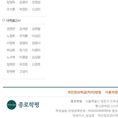
양영득
김원석
모창성
조수훈
박찬진
신성민
대학별고사
권영찬
김세영
김현철
노창호
우자룡
이승진
이영호
장원재
장윤서
최상희
한기조
이종직
노수혁
이종명
김성원
장희준
유진호
신준효
한제욱
고성식
개인정보취급(처리)방침
이용약관
종로학평
서울특별시 양천구 오목로 2
통신판매업 신고번호
학원설립·운영등록번호 : 제02201900050호
대표이사_임성호
개인정보관리책