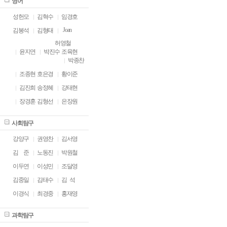
영어
성헌모
김혁수
임경호
Joan
김봉석
김형태
허영철
윤지연
박진수
조육현
박종찬
조종현
호은경
황이준
김진희
송정혜
강태현
장경훈
김형선
은장원
사회탐구
강양구
권영찬
김서영
김
ㅁ
준
노동진
박원철
이두연
이성민
조달영
김중일
김태수
김 석
이경식
최경중
홍재영
과학탐구