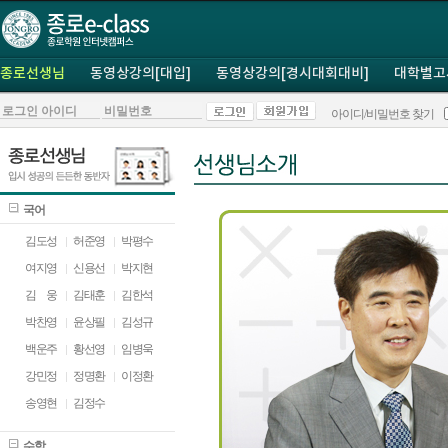
종로선생님
동영상강의[대입]
동영상강의[경시대회대비]
대학별고
아이디/비밀번호 찾기
국어
김도성
허준영
박평수
여지영
신용선
박지현
김
ㅁ
웅
김태훈
김한석
박찬영
윤상필
김성규
백운주
황선영
임병욱
강민정
정명환
이정환
송영현
김정수
수학