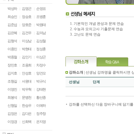
박성하
김영곤
손영표
최승인
정승호
조병훈
1. 기본적인 개념 완성과 문제 연습
김준섭
양호준
박원태
2. 수능과 모의고사 기출문제 연습
김은혜
김건우
김의남
3. 고난도 문제 연습
김형석
이상남
김성철
이종민
박현태
정성훈
박종철
김인기
이상곤
장민호
조용희
차정수
강좌소개
| 선생님 강좌명을 클릭하시면 
김지호
안성호
양건모
조형길
서원대
박규식
선생님
단계
이영진
박우혁
강태현
최봉석
문병천
황선종
강좌를 선택하신 다음 장바구니에 담기를 
신형일
한승우
이예하
김정은
김다은
정주창
이정경
신희백
은지영