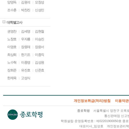
양영득
김원석
모창성
조수훈
박찬진
신성민
대학별고사
권영찬
김세영
김현철
노창호
우자룡
이승진
이영호
장원재
장윤서
최상희
한기조
이종직
노수혁
이종명
김성원
장희준
유진호
신준효
한제욱
고성식
개인정보취급(처리)방침
이용약관
종로학평
서울특별시 양천구 오목로 2
통신판매업 신고번호
학원설립·운영등록번호 : 제02201900050호
대표이사_임성호
개인정보관리책