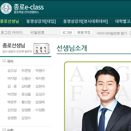
종로선생님
동영상강의[대입]
동영상강의[경시대회대비]
대학별고
아이디/비밀번호 찾기
국어
김도성
허준영
박평수
여지영
신용선
박지현
김
ㅁ
웅
김태훈
김한석
박찬영
윤상필
김성규
백운주
황선영
임병욱
강민정
정명환
이정환
송영현
김정수
수학