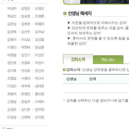
박성하
김영곤
손영표
최승인
정승호
조병훈
▶ 지문을 입체적으로 이해시키는 강의!
김준섭
양호준
박원태
▶ 단순하게 문제를 맞추는 것을 넘어, 
김은혜
김건우
김의남
도까지 보여주는 강의!
▶ 혼자서도 문제를 풀 수 있도록 힘을 
김형석
이상남
김성철
워풀한 강의!
이종민
박현태
정성훈
박종철
김인기
이상곤
장민호
조용희
차정수
강좌소개
| 선생님 강좌명을 클릭하시면 
김지호
안성호
양건모
조형길
서원대
박규식
선생님
단계
이영진
박우혁
강태현
최봉석
문병천
황선종
강좌를 선택하신 다음 장바구니에 담기를 
신형일
한승우
이예하
김정은
김다은
정주창
이정경
신희백
은지영