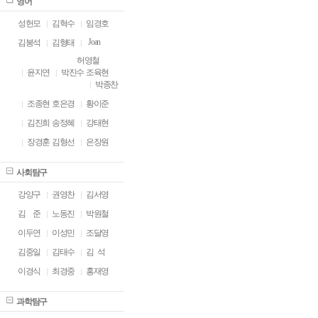
영어
성헌모
김혁수
임경호
Joan
김봉석
김형태
허영철
윤지연
박진수
조육현
박종찬
조종현
호은경
황이준
김진희
송정혜
강태현
장경훈
김형선
은장원
사회탐구
강양구
권영찬
김서영
김
ㅁ
준
노동진
박원철
이두연
이성민
조달영
김중일
김태수
김 석
이경식
최경중
홍재영
과학탐구