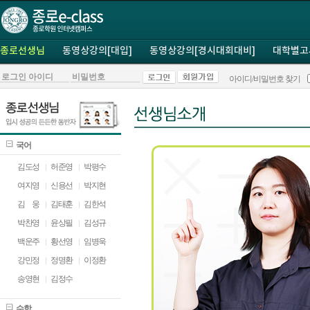
종로선생님
동영상강의[대입]
동영상강의[경시대회대비]
대학별고
아이디/비밀번호 찾기
국어
김도성
허준영
박평수
여지영
신용선
박지현
김
ㅁ
웅
김태훈
김한석
박찬영
윤상필
김성규
백운주
황선영
임병욱
강민정
정명환
이정환
송영현
김정수
수학