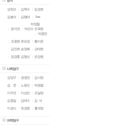
영어
성헌모
김혁수
임경호
Joan
김봉석
김형태
허영철
윤지연
박진수
조육현
박종찬
조종현
호은경
황이준
김진희
송정혜
강태현
장경훈
김형선
은장원
사회탐구
강양구
권영찬
김서영
김
ㅁ
준
노동진
박원철
이두연
이성민
조달영
김중일
김태수
김 석
이경식
최경중
홍재영
과학탐구