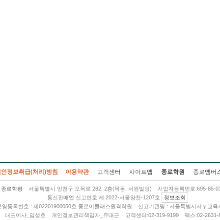
개인정보취급(처리)방침
이용약관
고객센터
사이트맵
종로학원
종로멤버
종로학평
서울특별시 양천구 오목로 282, 2층(목동, 서원빌딩)
사업자등록번호:695-85-01
통신판매업 신고번호 제 2022-서울양천-1207호
정보조회
영등록번호 : 제02201900050호 종로이클래스원격학원
신고기관명 : 서울특별시서부교육
대표이사_임성호
개인정보관리책임자_유대근
고객센터:02-319-9199
팩스:02-2631-