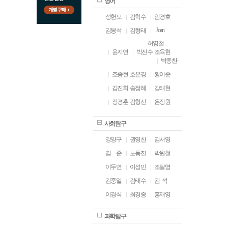
영어
성헌모
김혁수
임경호
Joan
김봉석
김형태
허영철
윤지연
박진수
조육현
박종찬
조종현
호은경
황이준
김진희
송정혜
강태현
장경훈
김형선
은장원
사회탐구
강양구
권영찬
김서영
김
ㅁ
준
노동진
박원철
이두연
이성민
조달영
김중일
김태수
김 석
이경식
최경중
홍재영
과학탐구