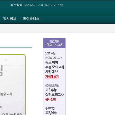
|
|
|
종로학원
즐겨찾기
고객센터
사이트 맵
입시정보
마이클래스
종로학원
학습 프로그램
2027 수능
파이널 모의고사
종로 핵파
수능 모의고사
사전예약
자세히 보기
8.20 종로학원
고3 수능
실전모의고사
응시신청
종로학원
고3/N수