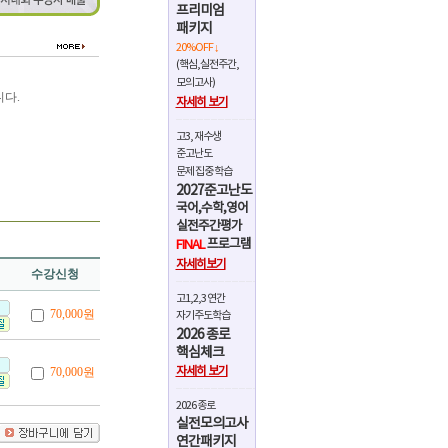
프리미엄
패키지
20%OFF ↓
(핵심,실전주간,
모의고사)
다.
자세히 보기
고3, 재수생
준고난도
문제 집중 학습
2027준고난도
국어,수학,영어
실전주간평가
프로그램
FINAL
자세히보기
수강신청
고1,2,3 연간
70,000원
자기주도학습
2026 종로
핵심체크
자세히 보기
70,000원
2026 종로
실전모의고사
연간패키지