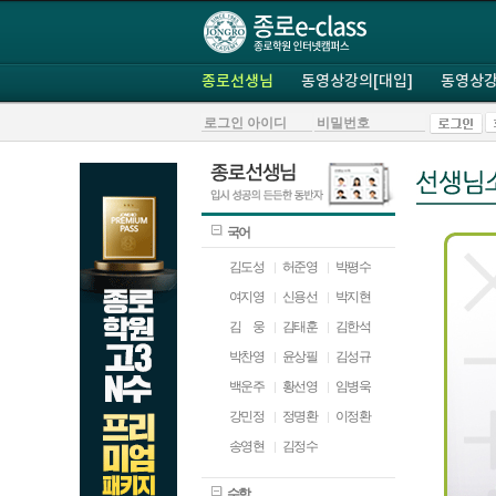
종로선생님
동영상강의[대입]
동영상강
국어
김도성
허준영
박평수
여지영
신용선
박지현
김
ㅁ
웅
김태훈
김한석
박찬영
윤상필
김성규
백운주
황선영
임병욱
강민정
정명환
이정환
송영현
김정수
수학