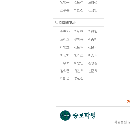
양영득
김원석
모창성
조수훈
박찬진
신성민
대학별고사
권영찬
김세영
김현철
노창호
우자룡
이승진
이영호
장원재
장윤서
최상희
한기조
이종직
노수혁
이종명
김성원
장희준
유진호
신준효
한제욱
고성식
학원설립·운