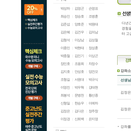
박성하
김영곤
손영표
최승인
정승호
조병훈
다년간
김준섭
양호준
박원태
경험을
김은혜
김건우
김의남
터 고
김형석
이상남
김성철
이종민
박현태
정성훈
박종철
김인기
이상곤
장민호
조용희
차정수
강좌소
김지호
안성호
양건모
조형길
서원대
박규식
선생님
이영진
박우혁
강태현
김정은
최봉석
문병천
황선종
신형일
한승우
이예하
김정은
김정은
김다은
정주창
이정경
신희백
은지영
강좌를