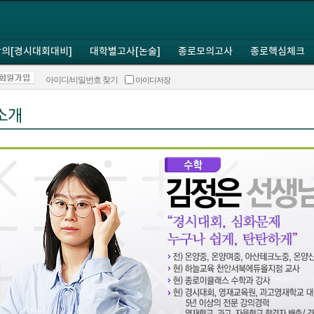
의[경시대회대비]
대학별고사[논술]
종로모의고사
종로핵심체크
아이디/비밀번호 찾기
아이디저장