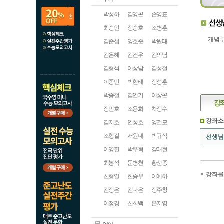
박성하
김영곤
손영표
최승인
정승호
조병훈
개념부
김준섭
양호준
박원태
김은혜
김건우
김의남
김형석
이상남
김성철
이종민
박현태
정성훈
박종철
김인기
이상곤
장민호
조용희
차정수
강좌소
김지호
안성호
양건모
조형길
서원대
박규식
선생님
이영진
박우혁
강태현
최봉석
문병천
황선종
강좌를
신형일
한승우
이예하
김정은
김다은
정주창
이정경
신희백
은지영