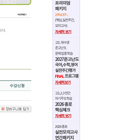
프리미엄
패키지
20%OFF ↓
(핵심,실전주간,
모의고사)
다.
자세히 보기
고3, 재수생
준고난도
문제 집중 학습
2027준고난도
국어,수학,영어
실전주간평가
프로그램
FINAL
자세히보기
수강신청
고1,2,3 연간
자기주도학습
2026 종로
핵심체크
자세히 보기
2026 종로
실전모의고사
연간패키지