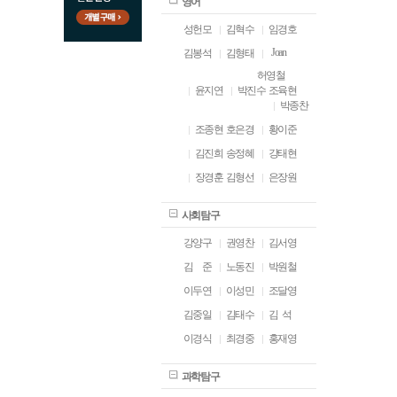
영어
성헌모
김혁수
임경호
Joan
김봉석
김형태
허영철
윤지연
박진수
조육현
박종찬
조종현
호은경
황이준
김진희
송정혜
강태현
장경훈
김형선
은장원
사회탐구
강양구
권영찬
김서영
김
ㅁ
준
노동진
박원철
이두연
이성민
조달영
김중일
김태수
김 석
이경식
최경중
홍재영
과학탐구