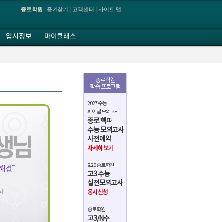
|
|
|
종로학원
즐겨찾기
고객센터
사이트 맵
입시정보
마이클래스
종로학원
학습 프로그램
2027 수능
파이널 모의고사
종로 핵파
수능 모의고사
사전예약
자세히 보기
8.20 종로학원
고3 수능
실전모의고사
응시신청
종로학원
고3/N수