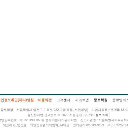
개인정보취급(처리)방침
이용약관
고객센터
사이트맵
종로학원
종로멤버
종로학평
서울특별시 양천구 오목로 282, 2층(목동, 서원빌딩)
사업자등록번호:695-85-01
통신판매업 신고번호 제 2022-서울양천-1207호
정보조회
영등록번호 : 제02201900050호 종로이클래스원격학원
신고기관명 : 서울특별시서부교육
대표이사_임성호
개인정보관리책임자_유대근
고객센터:02-319-9199
팩스:02-2631-