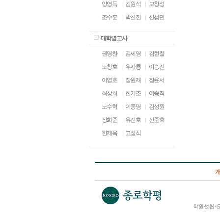
양영득
김원석
모창성
조수훈
박찬진
신성민
대학별고사
권영찬
김세영
김현철
노창호
우자룡
이승진
이영호
장원재
장윤서
최상희
한기조
이종직
노수혁
이종명
김성원
장희준
유진호
신준효
한제욱
고성식
학원설립·운