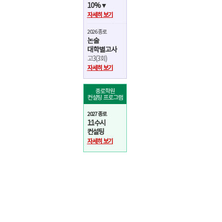
10%▼
자세히 보기
2026 종로
논술
대학별고사
고3(3회)
자세히 보기
종로학원
컨설팅 프로그램
2027 종로
1:1 수시
컨설팅
자세히 보기