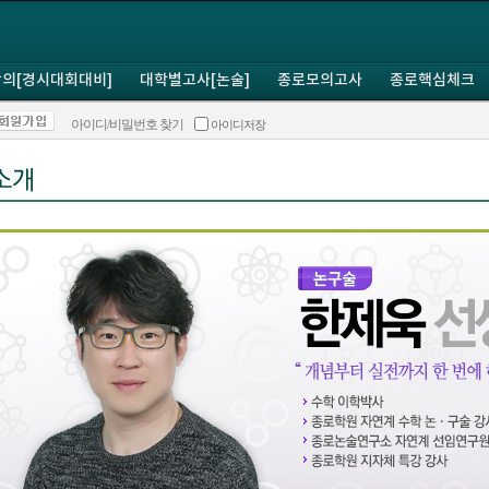
의[경시대회대비]
대학별고사[논술]
종로모의고사
종로핵심체크
아이디/비밀번호 찾기
아이디저장