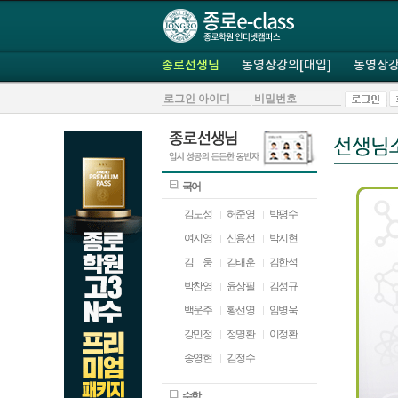
종로선생님
동영상강의[대입]
동영상강
국어
김도성
허준영
박평수
여지영
신용선
박지현
김
ㅁ
웅
김태훈
김한석
박찬영
윤상필
김성규
백운주
황선영
임병욱
강민정
정명환
이정환
송영현
김정수
수학