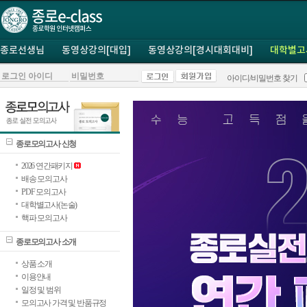
종로선생님
동영상강의[대입]
동영상강의[경시대회대비]
대학별고
아이디/비밀번호 찾기
종로모의고사 신청
2026 연간패키지
배송 모의고사
PDF 모의고사
대학별고사(논술)
핵파 모의고사
종로모의고사 소개
상품 소개
이용안내
일정 및 범위
모의고사 가격 및 반품규정