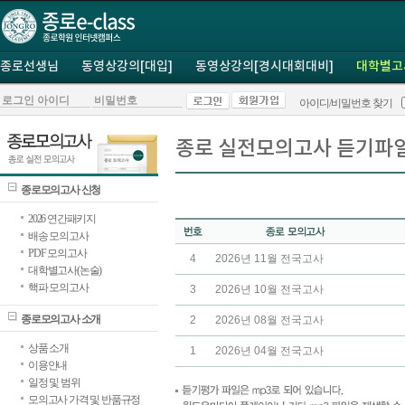
종로선생님
동영상강의[대입]
동영상강의[경시대회대비]
대학별고
아이디/비밀번호 찾기
종로 실전모의고사 듣기파
종로모의고사 신청
2026 연간패키지
배송 모의고사
PDF 모의고사
4
2026년 11월 전국고사
대학별고사(논술)
핵파 모의고사
3
2026년 10월 전국고사
종로모의고사 소개
2
2026년 08월 전국고사
상품 소개
1
2026년 04월 전국고사
이용안내
일정 및 범위
모의고사 가격 및 반품규정