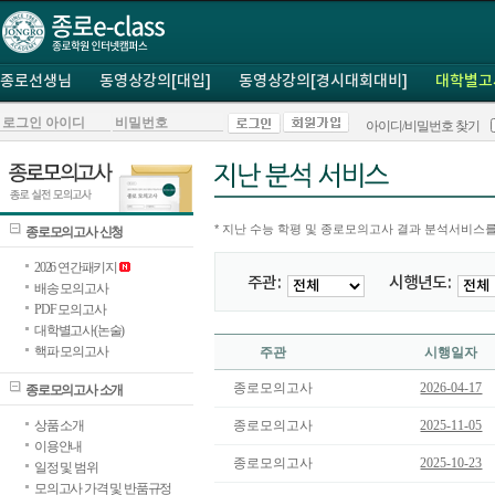
종로선생님
동영상강의[대입]
동영상강의[경시대회대비]
대학별고
아이디/비밀번호 찾기
* 지난 수능 학평 및 종로모의고사 결과 분석서비스를
종로모의고사 신청
2026 연간패키지
주관 :
시행년도 :
배송 모의고사
PDF 모의고사
대학별고사(논술)
핵파 모의고사
주관
시행일자
종로모의고사
2026-04-17
종로모의고사 소개
상품 소개
종로모의고사
2025-11-05
이용안내
종로모의고사
2025-10-23
일정 및 범위
모의고사 가격 및 반품규정