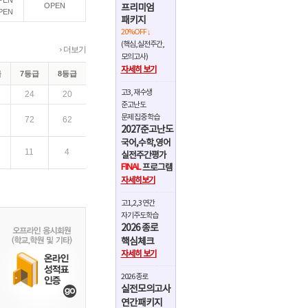
PEN
OPEN
프리미엄
PEN
패키지
20%OFF ↓
(핵심,실전주간,
›
더보기
모의고사)
자세히 보기
급
7등급
8등급
고3, 재수생
24
20
준고난도
문제 집중 학습
72
62
2027준고난도
국어,수학,영어
11
4
실전주간평가
FINAL
프로그램
19
15
자세히보기
72
62
고1,2,3 연간
자기주도학습
2026 종로
11
4
핵심체크
자세히 보기
12
7
2026 종로
75
71
실전모의고사
연간패키지