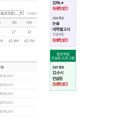
10%▼
11
4
자세히 보기
+ 더보기
10
6
2026 종로
논술
75
71
대학별고사
17
12
고3(3회)
자세히 보기
6%
42.9%
42.3%
11
4
14
9
종로학원
컨설팅 프로그램
75
71
험명
2027 종로
1:1 수시
 모의고사
11
4
컨설팅
자세히 보기
 모의고사
30
20
 모의고사
-
-
 모의고사
 모의고사
-
-
24
20