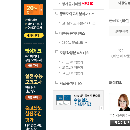
제공일
영어 듣기파일
종로모의고사 분석서비스
고3 모의고사 분석서비스
영역/과목
대수능 분석서비스
대수능 분석서비스
국어
모평/학평 분석서비스
(화법과작문
7.8 고3 학력평가
6.4 고2 학력평가
6.4 고1 학력평가
지난 분석서비스
국어
(언어와매체
국어
이윤정 선
수학
(확률과통계