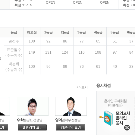
추정
:OPEN
추정
:O
OPEN
OPEN
OPEN
정
확정
:OPEN
확정
:O
등급
최고점
1등급
2등급
3등급
4등급
5등급
6등
원점수
100
92
86
77
65
51
37
표준점수
149
131
124
116
108
97
84
(수능지수)
)
백분위
100
96
89
76
61
40
23
(수능지수)
원점수
100
91
84
75
63
48
34
표준점수
+ 더보기
149
131
124
116
108
97
84
(수능지수)
)
백분위
100
96
89
76
61
40
23
(수능지수)
원점수
100
73
61
48
35
26
16
수학
영어
생님
손영표 선생님
김혁수 선생님
표준점수
147
137
127
117
106
92
81
(수능지수)
)