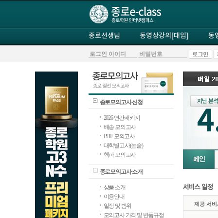
종로선생님
동영상강의[대입]
동
종로모의고사 신청
4
2026 연간패키지
배송 모의고사
PDF 모의고사
대학별고사(논술)
핵파 모의고사
종로모의고사 소개
상품 소개
이용안내
제공 서비
일정 및 범위
모의고사 가격 및 반품규정