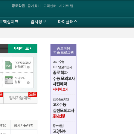
|
|
|
종로학원
즐겨찾기
고객센터
사이트 맵
로핵심체크
입시정보
마이클래스
종로학원
학습 프로그램
2027 수능
파이널 모의고사
종로 핵파
수능 모의고사
사전예약
자세히 보기
8.20 종로학원
고3 수능
실전모의고사
응시신청
T10
정시가능대학
종로학원
고3/N수