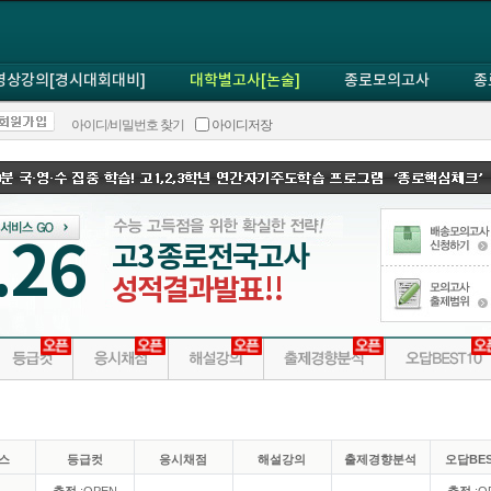
영상강의[경시대회대비]
대학별고사[논술]
종로모의고사
종
아이디/비밀번호 찾기
아이디저장
.26
고3 종로전국고사
성적결과발표!!
스
등급컷
응시채점
해설강의
출제경향분석
오답BES