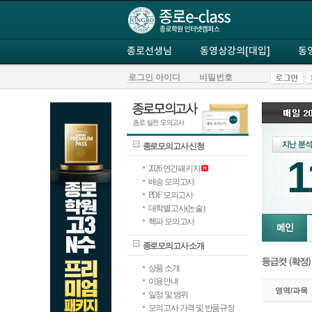
종로선생님
동영상강의[대입]
동
종로모의고사 신청
1
2026 연간패키지
배송 모의고사
PDF 모의고사
대학별고사(논술)
핵파 모의고사
종로모의고사 소개
상품 소개
이용안내
영역/과목
일정 및 범위
모의고사 가격 및 반품규정