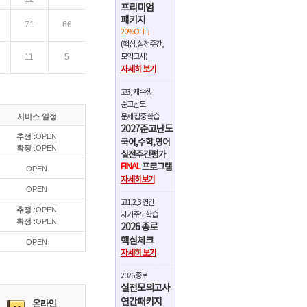
프리미엄
패키지
71
66
20%OFF ↓
(핵심,실전주간,
11
5
모의고사)
자세히 보기
8
6
고3, 재수생
준고난도
71
66
서비스 일정
문제 집중 학습
2027준고난도
추정
:OPEN
11
5
국어,수학,영어
확정
:OPEN
실전주간평가
3
-
FINAL
프로그램
OPEN
자세히보기
OPEN
75
72
고1,2,3 연간
추정
:OPEN
자기주도학습
확정
:OPEN
10
5
2026 종로
핵심체크
OPEN
3
-
자세히 보기
75
72
2026 종로
실전모의고사
연간패키지