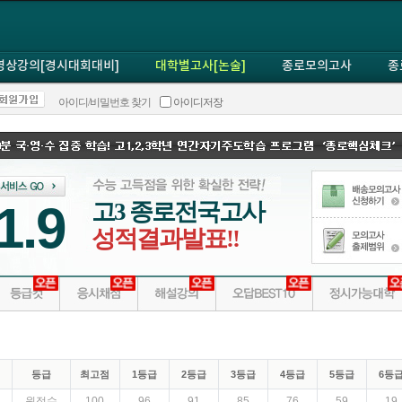
영상강의[경시대회대비]
대학별고사[논술]
종로모의고사
종
아이디/비밀번호 찾기
아이디저장
1.9
고3 종로전국고사
성적결과발표!!
등급
최고점
1등급
2등급
3등급
4등급
5등급
6등
원점수
100
96
91
85
76
59
19