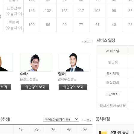
표준점수
146
132
125
117
108
96
83
(수능지수)
)
백분위
100
96
90
77
61
40
23
(수능지수)
원점수
100
93
88
82
73
58
20
+ 더보기
표준점수
146
132
125
117
108
96
83
(수능지수)
서비스명
)
백분위
100
96
90
77
61
40
23
등급컷
(수능지수)
원점수
92
88
74
62
44
26
10
수학
영어
응시채점
손영표 선생님
김혁수 선생님
표준점수
해설강의
146
134
126
118
108
91
79
(수능지수)
)
오답BEST
백분위
100
96
89
76
60
40
22
(수능지수)
정시지원가능대학
원점수
100
81
69
57
39
20
7
표준점수
146
134
126
118
+ 더보기
108
91
79
(수능지수)
백분위