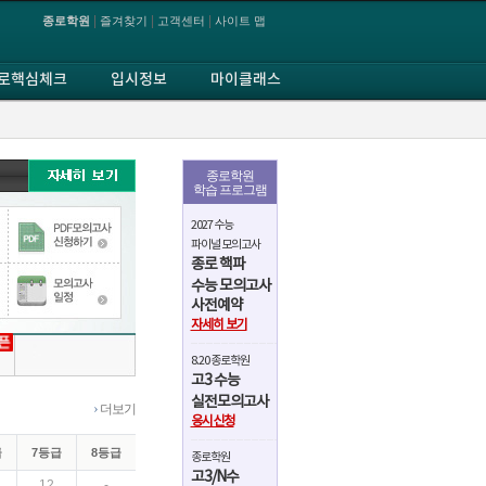
|
|
|
종로학원
즐겨찾기
고객센터
사이트 맵
로핵심체크
입시정보
마이클래스
종로학원
학습 프로그램
2027 수능
파이널 모의고사
종로 핵파
수능 모의고사
사전예약
자세히 보기
8.20 종로학원
고3 수능
실전모의고사
›
더보기
응시신청
급
7등급
8등급
종로학원
고3/N수
12
-