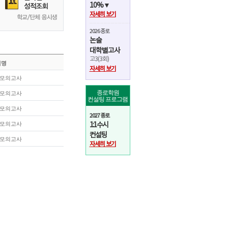
10
5
10%▼
자세히 보기
-
-
2026 종로
75
72
논술
대학별고사
고3(3회)
10
5
험명
자세히 보기
 모의고사
30
20
종로학원
 모의고사
컨설팅 프로그램
-
-
 모의고사
2027 종로
 모의고사
-
-
1:1 수시
컨설팅
 모의고사
12
-
자세히 보기
71
66
11
5
8
6
71
66