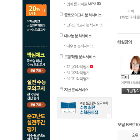
영어 듣기파일
국어
종로모의고사 분석서비스
(화법과작문
고3 모의고사 분석서비스
대수능 분석서비스
대수능 분석서비스
국어
(언어와매체
모평/학평 분석서비스
7.8 고3 학력평가
6.4 고2 학력평가
국어
6.4 고1 학력평가
이윤정 선생님
수학
지난 분석서비스
(확률과통계
수학
(미적분)