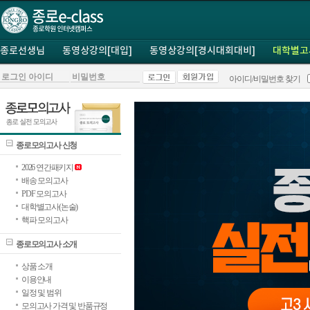
종로선생님
동영상강의[대입]
동영상강의[경시대회대비]
대학별고
아이디/비밀번호 찾기
종로모의고사 신청
2026 연간패키지
배송 모의고사
PDF 모의고사
대학별고사(논술)
핵파 모의고사
종로모의고사 소개
상품 소개
이용안내
일정 및 범위
모의고사 가격 및 반품규정