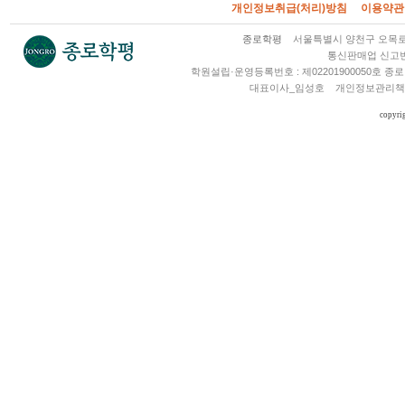
개인정보취급(처리)방침
이용약관
종로학평
서울특별시 양천구 오목로 2
통신판매업 신고번호
학원설립·운영등록번호 : 제02201900050호
대표이사_임성호
개인정보관리책
copyri